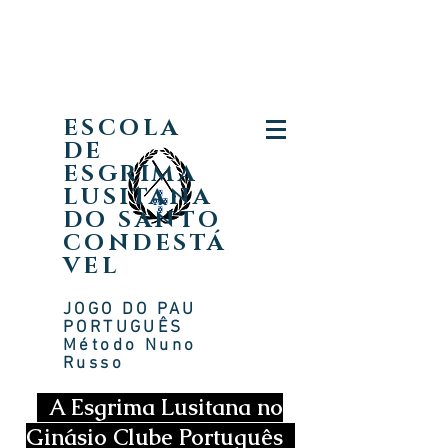
ESCOLA
DE
ESGRIMA
LUSITANA
DO SANTO
CONDESTÁ
VEL
JOGO DO PAU
PORTUGUÊS
Método Nuno
Russ
o
A Esgrima Lusitana no
Ginásio Clube Português