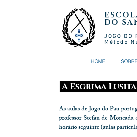
ESCOL
DO SA
JOGO DO 
Método N
HOME
SOBR
A Esgrima Lusita
As aulas de Jogo do Pau portu
professor Stefan de Moncada 
horário seguinte (aulas particu