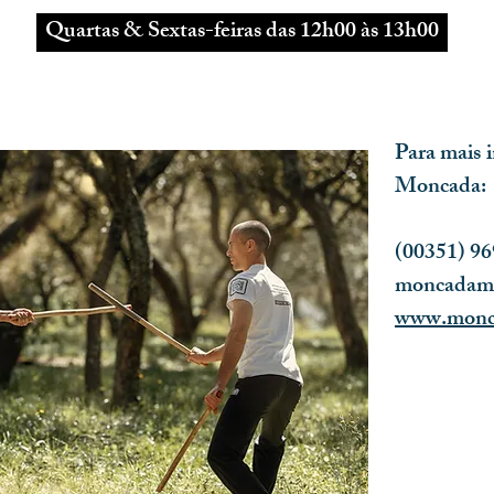
Quartas & Sextas-feiras das 12h00 às 13h00
Para mais 
Moncada:
(00351) 9
moncadama
www.monca