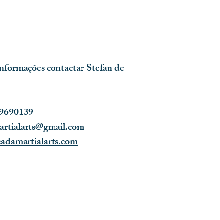
informações contactar Stefan de
69690139
rtialarts@gmail.com
damartialarts.com