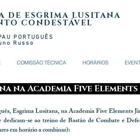
A DE ESGRIMA LUSITANA
NTO CONDESTÁVEL
PAU PORTUGUÊS
uno Russ
o
E
COMISSÃO TÉCNICA
HORÁRIOS
EVEN
na na Academia Five Elements 
guês, Esgrima Lusitana, na Academia Five Elements Jiu
e dedicam-se ao treino de Bastão de Combate e Defe
lares em horário a combinar):